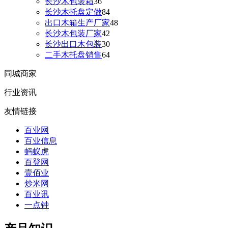
长沙木包装箱
36
长沙木托盘定做
84
出口木箱生产厂家
48
长沙木包装厂家
42
长沙出口木包装
30
二手木托盘销售
64
同城商家
行业资讯
友情链接
百业网
百业信息
蚂蚁虎
百登网
壹佰业
炒米网
百业讯
一点钟