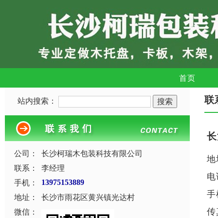
首页
联
站内搜索：
长
公司：
长沙柯瑞木包装科技有限公司
地
联系：
李经理
电
手机：
13975153889
手
地址：
长沙市雨花区黄兴镇光达村
传
微信：