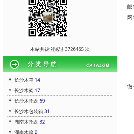
邮
网
本站共被浏览过 3726465 次
长沙木箱
14
微
长沙木架
17
长沙木托盘
69
长沙木包装箱
31
湖南木托盘
32
湖南木箱
0