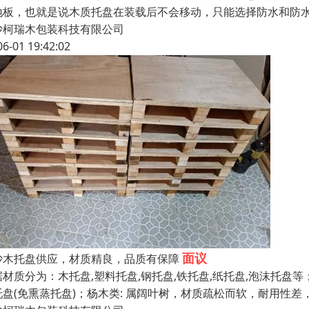
地板，也就是说木质托盘在装载后不会移动，只能选择防水和防
沙柯瑞木包装科技有限公司
06-01 19:42:02
面议
沙木托盘供应，材质精良，品质有保障
据材质分为：木托盘,塑料托盘,钢托盘,铁托盘,纸托盘,泡沫托盘等
托盘(免熏蒸托盘)；杨木类: 属阔叶树，材质疏松而软，耐用性