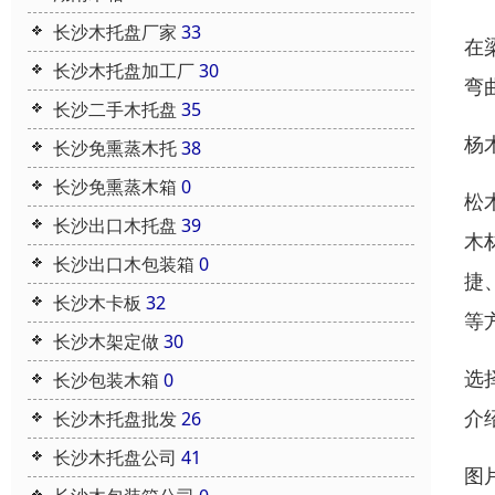
长沙木托盘厂家
33
在
长沙木托盘加工厂
30
弯
长沙二手木托盘
35
杨
长沙免熏蒸木托
38
长沙免熏蒸木箱
0
松
长沙出口木托盘
39
木
长沙出口木包装箱
0
捷
长沙木卡板
32
等
长沙木架定做
30
选
长沙包装木箱
0
介
长沙木托盘批发
26
长沙木托盘公司
41
图