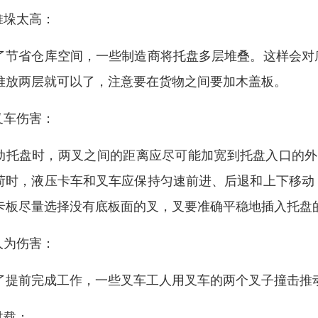
.堆垛太高：
了节省仓库空间，一些制造商将托盘多层堆叠。这样会对
堆放两层就可以了，注意要在货物之间要加木盖板。
.叉车伤害：
动托盘时，两叉之间的距离应尽可能加宽到托盘入口的外
荷时，液压卡车和叉车应保持匀速前进、后退和上下移动
卡板尽量选择没有底板面的叉，叉要准确平稳地插入托盘
.人为伤害：
了提前完成工作，一些叉车工人用叉车的两个叉子撞击推
过载：