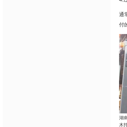
通
付
湖
木