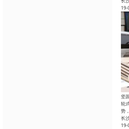
长
19-
坚
轮
势
长
19-