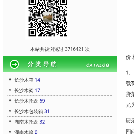
本站共被浏览过 3716421 次
价
1
长沙木箱
14
载
长沙木架
17
货
长沙木托盘
69
尤
长沙木包装箱
31
硬
湖南木托盘
32
四
湖南木箱
0