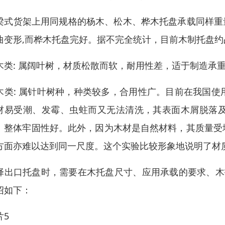
梁式货架上用同规格的杨木、松木、桦木托盘承载同样重量
曲变形,而桦木托盘完好。据不完全统计，目前木制托盘约
木类: 属阔叶树，材质松散而软，耐用性差，适于制造承
木类: 属针叶树种，种类较多，合用性广。目前在我国
材易受潮、发霉、虫蛀而又无法清洗，其表面木屑脱落
、整体牢固性好。此外，因为木材是自然材料，其质量受
方面亦难以达到同一尺度。这个实验比较形象地说明了材
择出口托盘时，需要在木托盘尺寸、应用承载的要求、木
绍如下：
片5